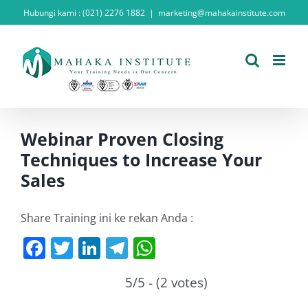
Skip
Hubungi kami : (021) 2276 1882
|
marketing@mahakainstitute.com
to
content
Webinar Proven Closing
Techniques to Increase Your
Sales
Share Training ini ke rekan Anda :
Facebook
Twitter
LinkedIn
Telegram
WhatsApp
5/5 - (2 votes)