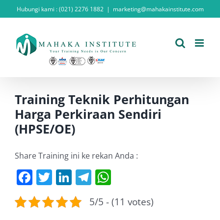
Skip
Hubungi kami : (021) 2276 1882
|
marketing@mahakainstitute.com
to
content
Training Teknik Perhitungan
Harga Perkiraan Sendiri
(HPSE/OE)
Share Training ini ke rekan Anda :
Facebook
Twitter
LinkedIn
Telegram
WhatsApp
5/5 - (11 votes)