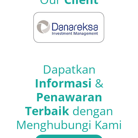
Rizki Maulana
Ageng Wibowo
,
,
PT. Mizuho Balimor
Graha Layar Prima
Mayora
Lampung
Finance
Dapatkan
Informasi
&
Penawaran
Terbaik
dengan
Menghubungi Kami