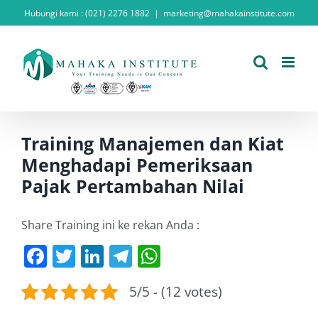
Skip
Hubungi kami : (021) 2276 1882
|
marketing@mahakainstitute.com
to
content
Training Manajemen dan Kiat
Menghadapi Pemeriksaan
Pajak Pertambahan Nilai
Share Training ini ke rekan Anda :
Facebook
Twitter
LinkedIn
Telegram
WhatsApp
5/5 - (12 votes)