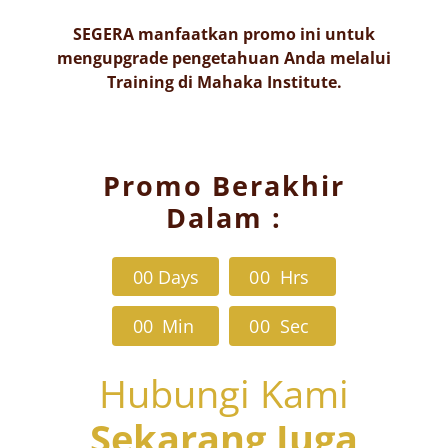
SEGERA manfaatkan promo ini untuk
mengupgrade pengetahuan Anda melalui
Training di Mahaka Institute.
Promo Berakhir
Dalam :
0
0
Days
0
0
Hrs
0
0
Min
0
0
Sec
Hubungi Kami
Sekarang Juga